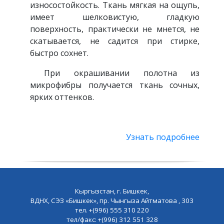
износостойкость. Ткань мягкая на ощупь,
имеет шелковистую, гладкую
поверхность, практически не мнется, не
скатывается, не садится при стирке,
быстро сохнет.
При окрашивании полотна из
микрофибры получается ткань сочных,
ярких оттенков.
Узнать подробнее
Кыргызстан, г. Бишкек,
ВДНХ, СЭЗ «Бишкек», пр. Чынгыза Айтматова , 303
тел. +(996) 555 310 220
тел/факс: +(996) 312 551 328